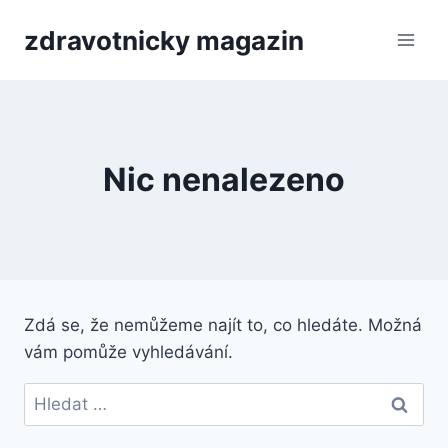
Přeskočit
zdravotnicky magazin
na
obsah
Nic nenalezeno
Zdá se, že nemůžeme najít to, co hledáte. Možná
vám pomůže vyhledávání.
Vyhledávání