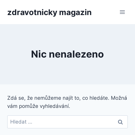
Přeskočit
zdravotnicky magazin
na
obsah
Nic nenalezeno
Zdá se, že nemůžeme najít to, co hledáte. Možná
vám pomůže vyhledávání.
Vyhledávání