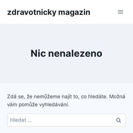
Přeskočit
zdravotnicky magazin
na
obsah
Nic nenalezeno
Zdá se, že nemůžeme najít to, co hledáte. Možná
vám pomůže vyhledávání.
Vyhledávání