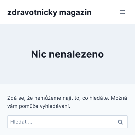
Přeskočit
zdravotnicky magazin
na
obsah
Nic nenalezeno
Zdá se, že nemůžeme najít to, co hledáte. Možná
vám pomůže vyhledávání.
Vyhledávání