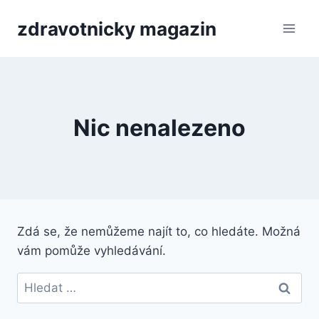
Přeskočit
zdravotnicky magazin
na
obsah
Nic nenalezeno
Zdá se, že nemůžeme najít to, co hledáte. Možná
vám pomůže vyhledávání.
Vyhledávání