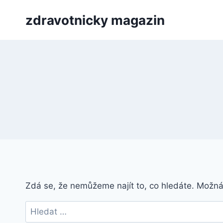
Přeskočit
zdravotnicky magazin
na
obsah
Zdá se, že nemůžeme najít to, co hledáte. Možn
Vyhledávání