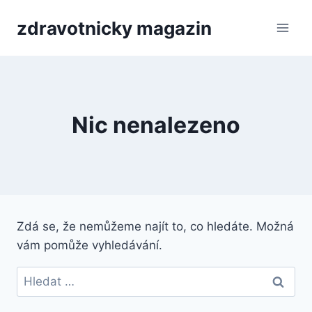
Přeskočit
zdravotnicky magazin
na
obsah
Nic nenalezeno
Zdá se, že nemůžeme najít to, co hledáte. Možná
vám pomůže vyhledávání.
Vyhledávání