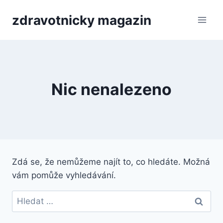
Přeskočit
zdravotnicky magazin
na
obsah
Nic nenalezeno
Zdá se, že nemůžeme najít to, co hledáte. Možná
vám pomůže vyhledávání.
Vyhledávání