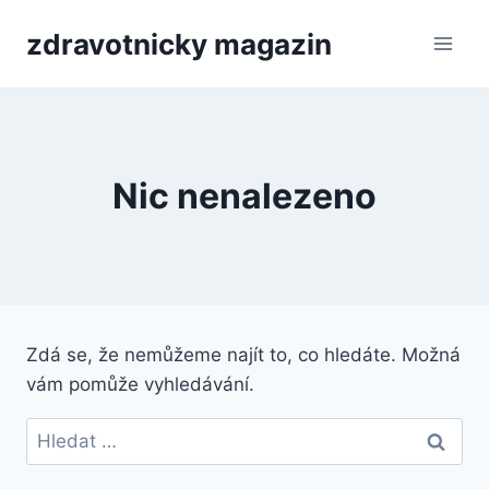
Přeskočit
zdravotnicky magazin
na
obsah
Nic nenalezeno
Zdá se, že nemůžeme najít to, co hledáte. Možná
vám pomůže vyhledávání.
Vyhledávání