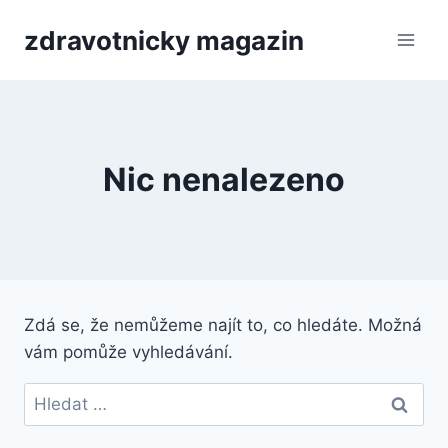
Přeskočit
zdravotnicky magazin
na
obsah
Nic nenalezeno
Zdá se, že nemůžeme najít to, co hledáte. Možná
vám pomůže vyhledávání.
Vyhledávání