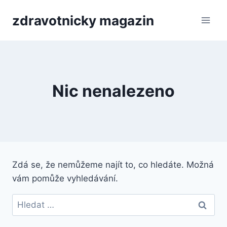
Přeskočit
zdravotnicky magazin
na
obsah
Nic nenalezeno
Zdá se, že nemůžeme najít to, co hledáte. Možná
vám pomůže vyhledávání.
Vyhledávání