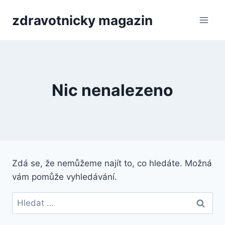
Přeskočit
zdravotnicky magazin
na
obsah
Nic nenalezeno
Zdá se, že nemůžeme najít to, co hledáte. Možná
vám pomůže vyhledávání.
Vyhledávání