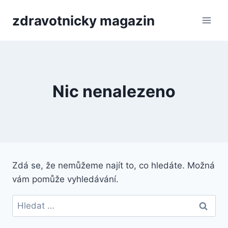
Přeskočit
zdravotnicky magazin
na
obsah
Nic nenalezeno
Zdá se, že nemůžeme najít to, co hledáte. Možná
vám pomůže vyhledávání.
Vyhledávání