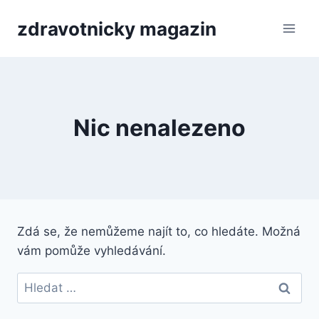
Přeskočit
zdravotnicky magazin
na
obsah
Nic nenalezeno
Zdá se, že nemůžeme najít to, co hledáte. Možná
vám pomůže vyhledávání.
Vyhledávání