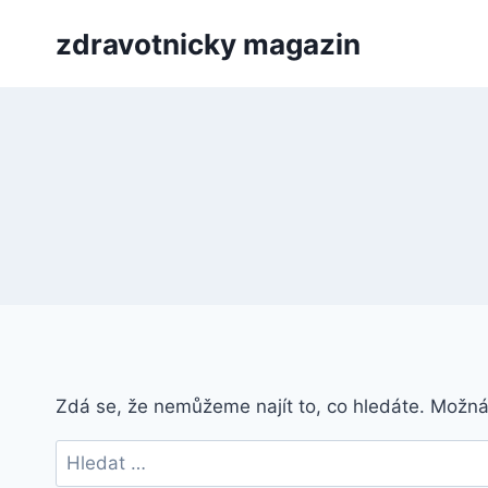
Přeskočit
zdravotnicky magazin
na
obsah
Zdá se, že nemůžeme najít to, co hledáte. Možn
Vyhledávání