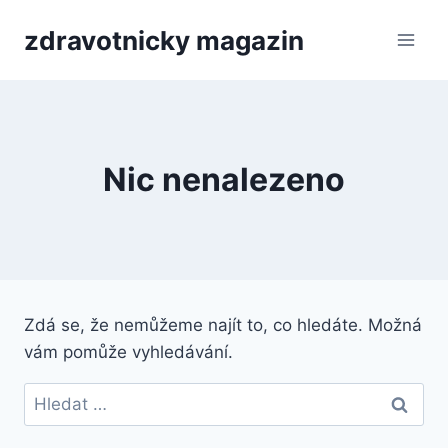
Přeskočit
zdravotnicky magazin
na
obsah
Nic nenalezeno
Zdá se, že nemůžeme najít to, co hledáte. Možná
vám pomůže vyhledávání.
Vyhledávání