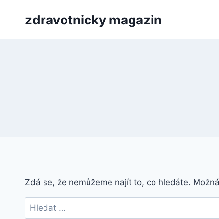
Přeskočit
zdravotnicky magazin
na
obsah
Zdá se, že nemůžeme najít to, co hledáte. Možn
Vyhledávání