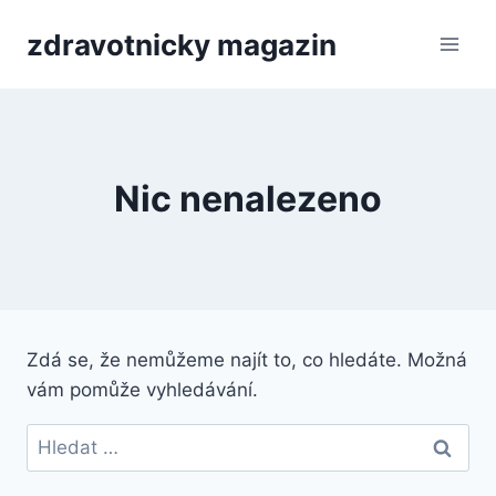
Přeskočit
zdravotnicky magazin
na
obsah
Nic nenalezeno
Zdá se, že nemůžeme najít to, co hledáte. Možná
vám pomůže vyhledávání.
Vyhledávání