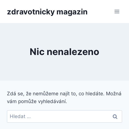
Přeskočit
zdravotnicky magazin
na
obsah
Nic nenalezeno
Zdá se, že nemůžeme najít to, co hledáte. Možná
vám pomůže vyhledávání.
Vyhledávání