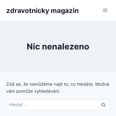
Přeskočit
zdravotnicky magazin
na
obsah
Nic nenalezeno
Zdá se, že nemůžeme najít to, co hledáte. Možná
vám pomůže vyhledávání.
Vyhledávání