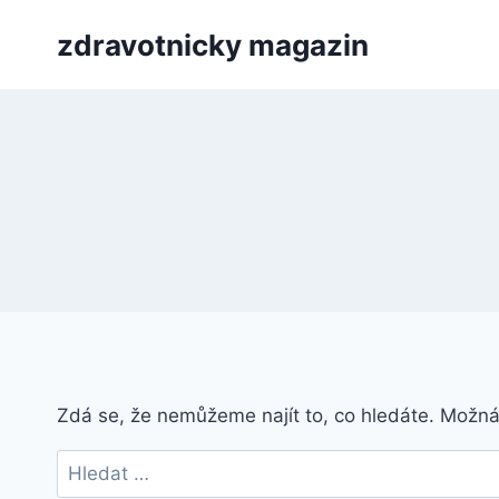
Přeskočit
zdravotnicky magazin
na
obsah
Zdá se, že nemůžeme najít to, co hledáte. Možn
Vyhledávání