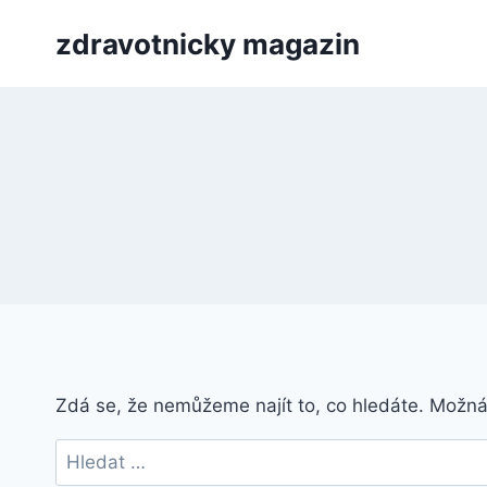
Přeskočit
zdravotnicky magazin
na
obsah
Zdá se, že nemůžeme najít to, co hledáte. Možn
Vyhledávání