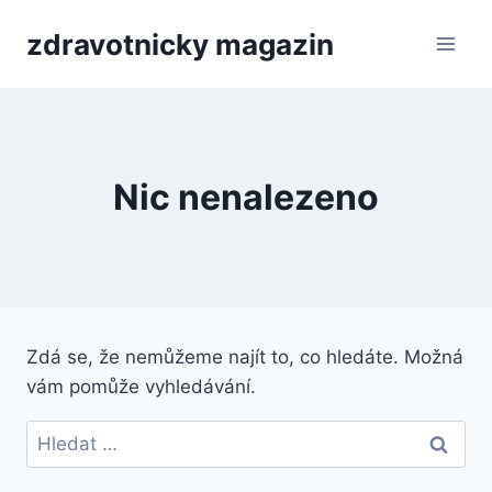
Přeskočit
zdravotnicky magazin
na
obsah
Nic nenalezeno
Zdá se, že nemůžeme najít to, co hledáte. Možná
vám pomůže vyhledávání.
Vyhledávání