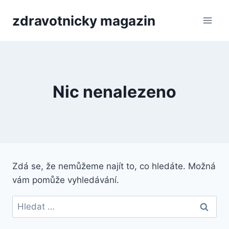
Přeskočit
zdravotnicky magazin
na
obsah
Nic nenalezeno
Zdá se, že nemůžeme najít to, co hledáte. Možná
vám pomůže vyhledávání.
Vyhledávání