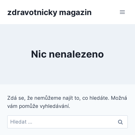
Přeskočit
zdravotnicky magazin
na
obsah
Nic nenalezeno
Zdá se, že nemůžeme najít to, co hledáte. Možná
vám pomůže vyhledávání.
Vyhledávání