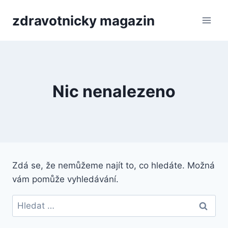
Přeskočit
zdravotnicky magazin
na
obsah
Nic nenalezeno
Zdá se, že nemůžeme najít to, co hledáte. Možná
vám pomůže vyhledávání.
Vyhledávání