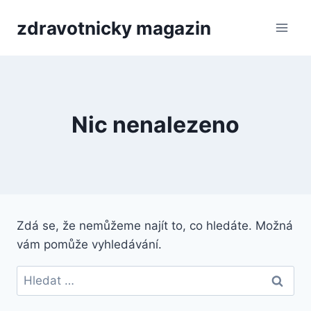
Přeskočit
zdravotnicky magazin
na
obsah
Nic nenalezeno
Zdá se, že nemůžeme najít to, co hledáte. Možná
vám pomůže vyhledávání.
Vyhledávání