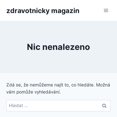
Přeskočit
zdravotnicky magazin
na
obsah
Nic nenalezeno
Zdá se, že nemůžeme najít to, co hledáte. Možná
vám pomůže vyhledávání.
Vyhledávání