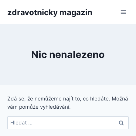
Přeskočit
zdravotnicky magazin
na
obsah
Nic nenalezeno
Zdá se, že nemůžeme najít to, co hledáte. Možná
vám pomůže vyhledávání.
Vyhledávání