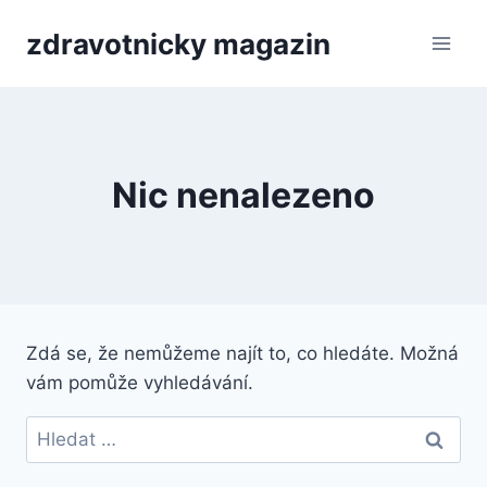
Přeskočit
zdravotnicky magazin
na
obsah
Nic nenalezeno
Zdá se, že nemůžeme najít to, co hledáte. Možná
vám pomůže vyhledávání.
Vyhledávání