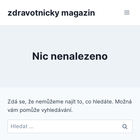
Přeskočit
zdravotnicky magazin
na
obsah
Nic nenalezeno
Zdá se, že nemůžeme najít to, co hledáte. Možná
vám pomůže vyhledávání.
Vyhledávání