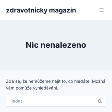
Přeskočit
zdravotnicky magazin
na
obsah
Nic nenalezeno
Zdá se, že nemůžeme najít to, co hledáte. Možná
vám pomůže vyhledávání.
Vyhledávání