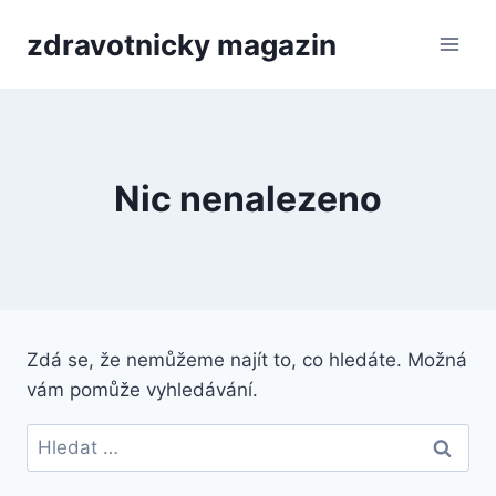
Přeskočit
zdravotnicky magazin
na
obsah
Nic nenalezeno
Zdá se, že nemůžeme najít to, co hledáte. Možná
vám pomůže vyhledávání.
Vyhledávání