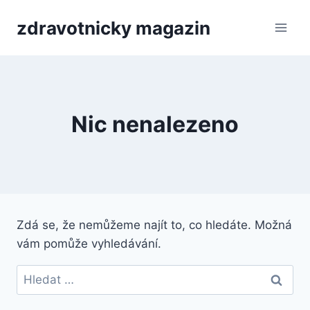
Přeskočit
zdravotnicky magazin
na
obsah
Nic nenalezeno
Zdá se, že nemůžeme najít to, co hledáte. Možná
vám pomůže vyhledávání.
Vyhledávání