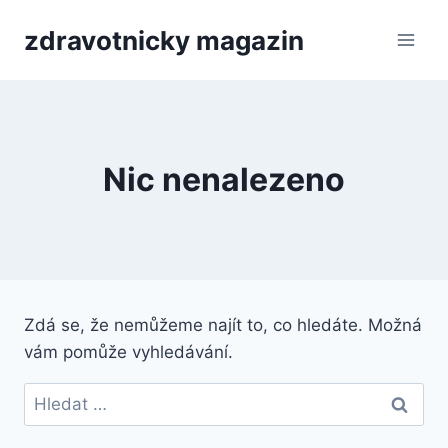
Přeskočit
zdravotnicky magazin
na
obsah
Nic nenalezeno
Zdá se, že nemůžeme najít to, co hledáte. Možná
vám pomůže vyhledávání.
Vyhledávání