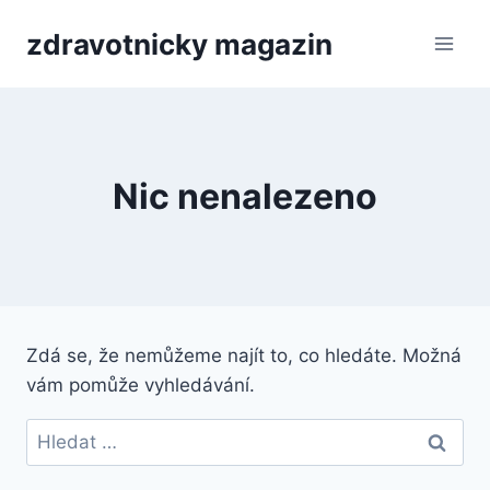
Přeskočit
zdravotnicky magazin
na
obsah
Nic nenalezeno
Zdá se, že nemůžeme najít to, co hledáte. Možná
vám pomůže vyhledávání.
Vyhledávání