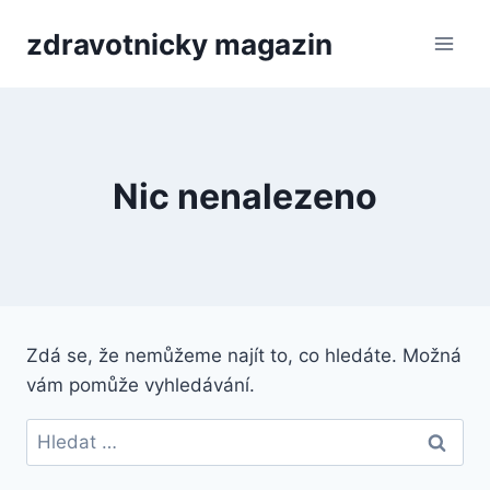
Přeskočit
zdravotnicky magazin
na
obsah
Nic nenalezeno
Zdá se, že nemůžeme najít to, co hledáte. Možná
vám pomůže vyhledávání.
Vyhledávání