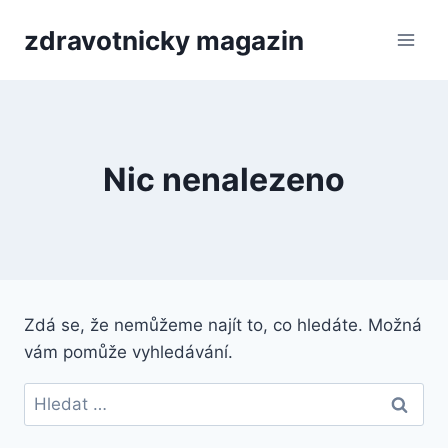
Přeskočit
zdravotnicky magazin
na
obsah
Nic nenalezeno
Zdá se, že nemůžeme najít to, co hledáte. Možná
vám pomůže vyhledávání.
Vyhledávání