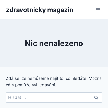
Přeskočit
zdravotnicky magazin
na
obsah
Nic nenalezeno
Zdá se, že nemůžeme najít to, co hledáte. Možná
vám pomůže vyhledávání.
Vyhledávání