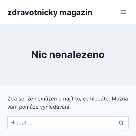
Přeskočit
zdravotnicky magazin
na
obsah
Nic nenalezeno
Zdá se, že nemůžeme najít to, co hledáte. Možná
vám pomůže vyhledávání.
Vyhledávání