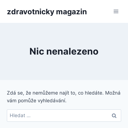
Přeskočit
zdravotnicky magazin
na
obsah
Nic nenalezeno
Zdá se, že nemůžeme najít to, co hledáte. Možná
vám pomůže vyhledávání.
Vyhledávání