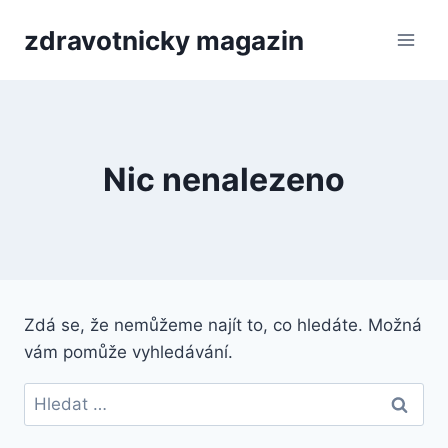
Přeskočit
zdravotnicky magazin
na
obsah
Nic nenalezeno
Zdá se, že nemůžeme najít to, co hledáte. Možná
vám pomůže vyhledávání.
Vyhledávání