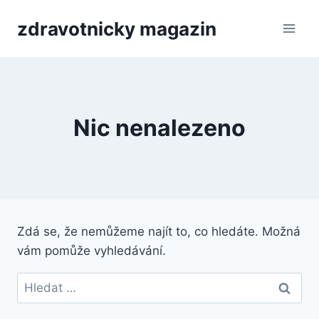
Přeskočit
zdravotnicky magazin
na
obsah
Nic nenalezeno
Zdá se, že nemůžeme najít to, co hledáte. Možná
vám pomůže vyhledávání.
Vyhledávání