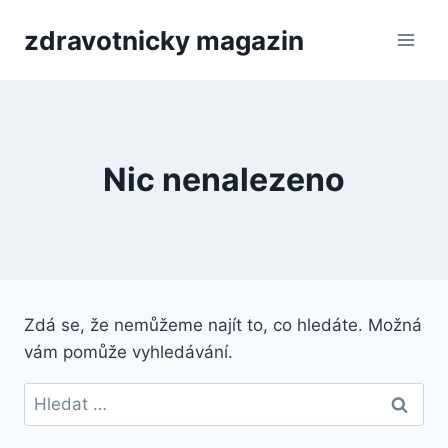
Přeskočit
zdravotnicky magazin
na
obsah
Nic nenalezeno
Zdá se, že nemůžeme najít to, co hledáte. Možná
vám pomůže vyhledávání.
Vyhledávání