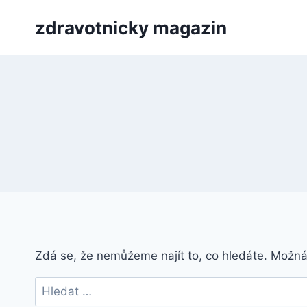
Přeskočit
zdravotnicky magazin
na
obsah
Zdá se, že nemůžeme najít to, co hledáte. Možn
Vyhledávání