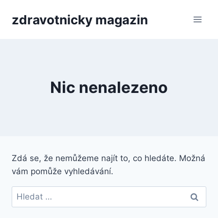
Přeskočit
zdravotnicky magazin
na
obsah
Nic nenalezeno
Zdá se, že nemůžeme najít to, co hledáte. Možná
vám pomůže vyhledávání.
Vyhledávání