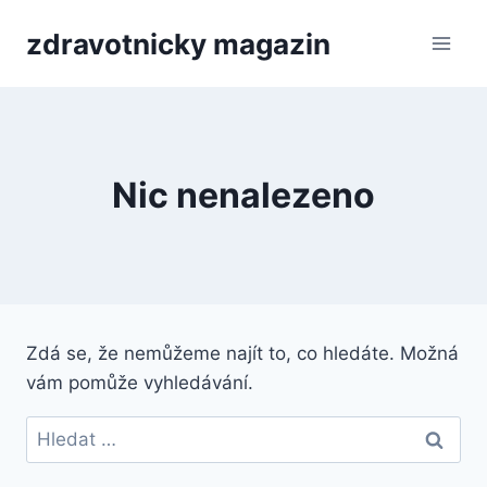
Přeskočit
zdravotnicky magazin
na
obsah
Nic nenalezeno
Zdá se, že nemůžeme najít to, co hledáte. Možná
vám pomůže vyhledávání.
Vyhledávání