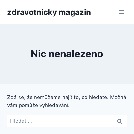
Přeskočit
zdravotnicky magazin
na
obsah
Nic nenalezeno
Zdá se, že nemůžeme najít to, co hledáte. Možná
vám pomůže vyhledávání.
Vyhledávání