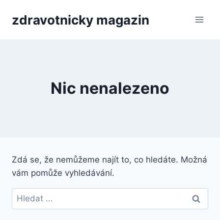
Přeskočit
zdravotnicky magazin
na
obsah
Nic nenalezeno
Zdá se, že nemůžeme najít to, co hledáte. Možná
vám pomůže vyhledávání.
Vyhledávání